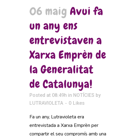
06 maig
Avui fa
un any ens
entrevistaven a
Xarxa Emprèn de
la Generalitat
de Catalunya!
Posted at 08:49h
in
NOTÍCIES
by
LUTRAVIOLETA
0
Likes
Fa un any, Lutravioleta era
entrevistada a Xarxa Emprèn per
compartir el seu compromís amb una