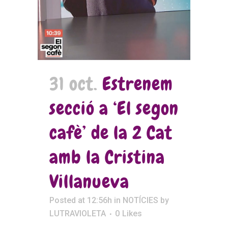
31 oct.
Estrenem
secció a ‘El segon
cafè’ de la 2 Cat
amb la Cristina
Villanueva
Posted at 12:56h
in
NOTÍCIES
by
LUTRAVIOLETA
0
Likes