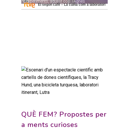
El segon cafè – La cuina com a laboratori
QUÈ FEM? Propostes per
a ments curioses